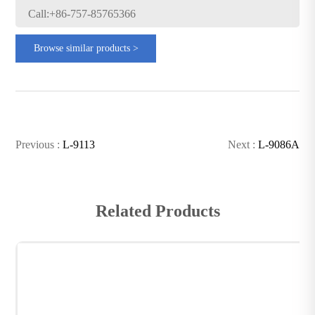
Call:+86-757-85765366
Browse similar products >
Previous :
L-9113
Next :
L-9086A
Related Products